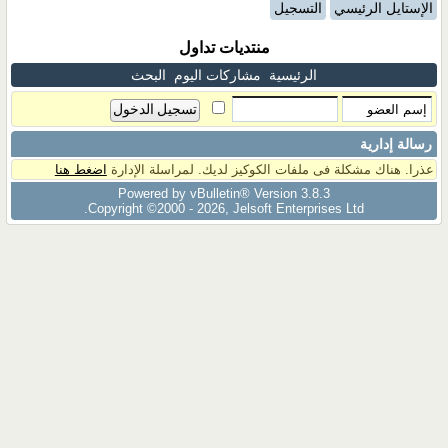
الإستايل الرئيسي
التسجيل
منتديات تداول
الرئيسية
مشاركات اليوم
البحث
رسالة إدارية
عذرا. هناك مشكلة فى ملفات الكوكيز لديك. لمراسلة الإدارة
اضغط هنا
Powered by vBulletin® Version 3.8.3
Copyright ©2000 - 2026, Jelsoft Enterprises Ltd.