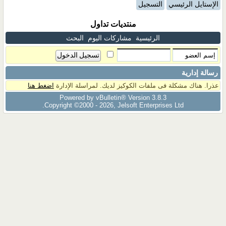
الإستايل الرئيسي
التسجيل
منتديات تداول
الرئيسية
مشاركات اليوم
البحث
رسالة إدارية
عذرا. هناك مشكلة فى ملفات الكوكيز لديك. لمراسلة الإدارة
اضغط هنا
Powered by vBulletin® Version 3.8.3
Copyright ©2000 - 2026, Jelsoft Enterprises Ltd.