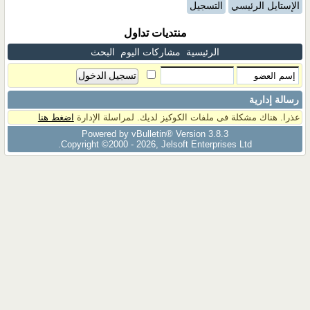
الإستايل الرئيسي
التسجيل
منتديات تداول
الرئيسية
مشاركات اليوم
البحث
رسالة إدارية
عذرا. هناك مشكلة فى ملفات الكوكيز لديك. لمراسلة الإدارة
اضغط هنا
Powered by vBulletin® Version 3.8.3
Copyright ©2000 - 2026, Jelsoft Enterprises Ltd.