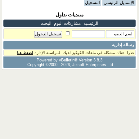
الإستايل الرئيسي
التسجيل
منتديات تداول
الرئيسية
مشاركات اليوم
البحث
رسالة إدارية
عذرا. هناك مشكلة فى ملفات الكوكيز لديك. لمراسلة الإدارة
اضغط هنا
Powered by vBulletin® Version 3.8.3
Copyright ©2000 - 2026, Jelsoft Enterprises Ltd.