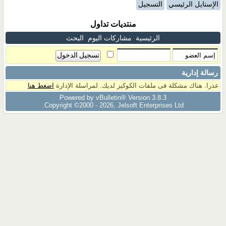
الإستايل الرئيسي
التسجيل
منتديات تداول
الرئيسية
مشاركات اليوم
البحث
رسالة إدارية
عذرا. هناك مشكلة فى ملفات الكوكيز لديك. لمراسلة الإدارة
اضغط هنا
Powered by vBulletin® Version 3.8.3
Copyright ©2000 - 2026, Jelsoft Enterprises Ltd.