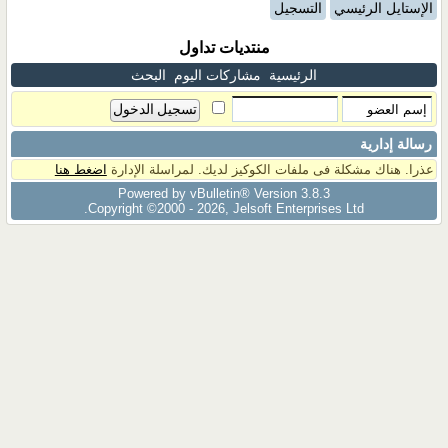
الإستايل الرئيسي
التسجيل
منتديات تداول
الرئيسية
مشاركات اليوم
البحث
رسالة إدارية
عذرا. هناك مشكلة فى ملفات الكوكيز لديك. لمراسلة الإدارة
اضغط هنا
Powered by vBulletin® Version 3.8.3
Copyright ©2000 - 2026, Jelsoft Enterprises Ltd.