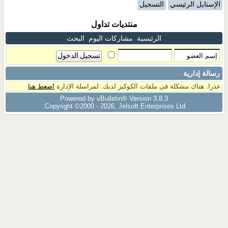
الإستايل الرئيسي
التسجيل
منتديات تداول
الرئيسية
مشاركات اليوم
البحث
رسالة إدارية
عذرا. هناك مشكلة فى ملفات الكوكيز لديك. لمراسلة الإدارة
اضغط هنا
Powered by vBulletin® Version 3.8.3
Copyright ©2000 - 2026, Jelsoft Enterprises Ltd.