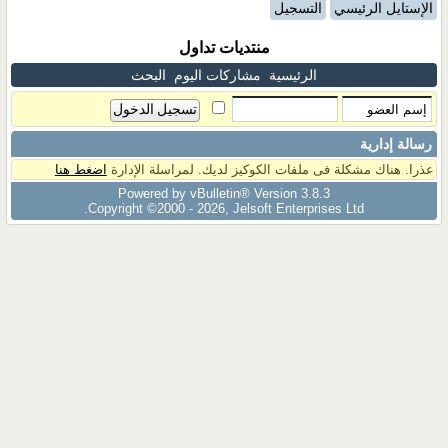
الإستايل الرئيسي
التسجيل
منتديات تداول
الرئيسية
مشاركات اليوم
البحث
رسالة إدارية
عذرا. هناك مشكلة فى ملفات الكوكيز لديك. لمراسلة الإدارة
اضغط هنا
Powered by vBulletin® Version 3.8.3
Copyright ©2000 - 2026, Jelsoft Enterprises Ltd.