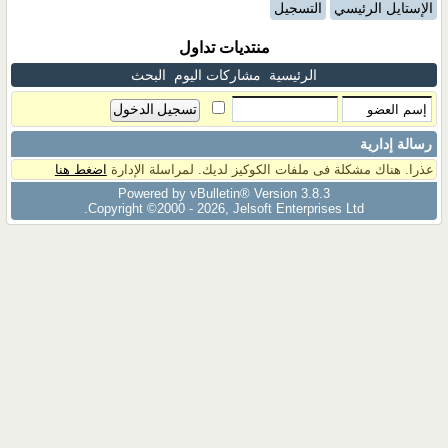
الإستايل الرئيسي
التسجيل
منتديات تداول
الرئيسية
مشاركات اليوم
البحث
رسالة إدارية
عذرا. هناك مشكلة فى ملفات الكوكيز لديك. لمراسلة الإدارة
اضغط هنا
Powered by vBulletin® Version 3.8.3
Copyright ©2000 - 2026, Jelsoft Enterprises Ltd.