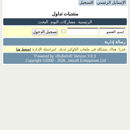
الإستايل الرئيسي
التسجيل
منتديات تداول
الرئيسية
مشاركات اليوم
البحث
رسالة إدارية
عذرا. هناك مشكلة فى ملفات الكوكيز لديك. لمراسلة الإدارة
اضغط هنا
Powered by vBulletin® Version 3.8.3
Copyright ©2000 - 2026, Jelsoft Enterprises Ltd.