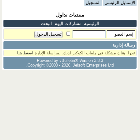
الإستايل الرئيسي
التسجيل
منتديات تداول
الرئيسية
مشاركات اليوم
البحث
رسالة إدارية
عذرا. هناك مشكلة فى ملفات الكوكيز لديك. لمراسلة الإدارة
اضغط هنا
Powered by vBulletin® Version 3.8.3
Copyright ©2000 - 2026, Jelsoft Enterprises Ltd.