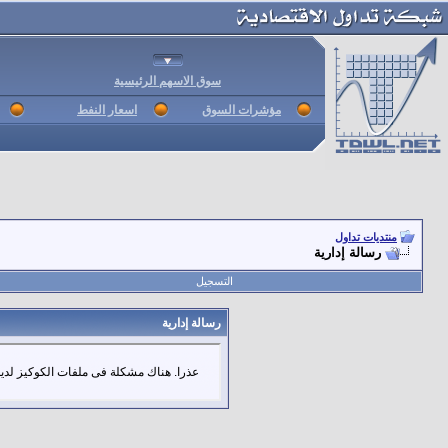
سوق الاسهم الرئيسية
مؤشرات السوق
اسعار النفط
منتديات تداول
رسالة إدارية
التسجيل
رسالة إدارية
عذرا. هناك مشكلة فى ملفات الكوكيز لديك