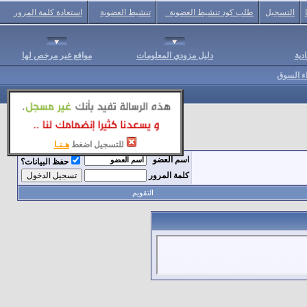
التسجيل
طلب كود تنشيط العضوية
تنشيط العضوية
استعادة كلمة المرور
دية
دليل مزودي المعلومات
مواقع غير مرخص لها
اء السوق
للتسجيل اضغط
هـنـا
اسم العضو
حفظ البيانات؟
كلمة المرور
التقويم