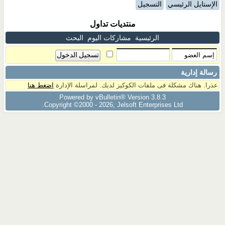
الإستايل الرئيسي
التسجيل
منتديات تداول
الرئيسية
مشاركات اليوم
البحث
رسالة إدارية
عذرا. هناك مشكلة فى ملفات الكوكيز لديك. لمراسلة الإدارة
اضغط هنا
Powered by vBulletin® Version 3.8.3
Copyright ©2000 - 2026, Jelsoft Enterprises Ltd.