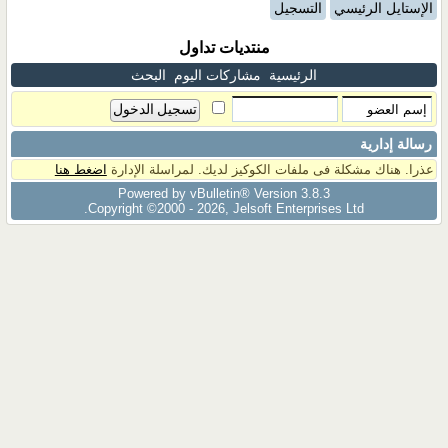
الإستايل الرئيسي
التسجيل
منتديات تداول
الرئيسية
مشاركات اليوم
البحث
رسالة إدارية
عذرا. هناك مشكلة فى ملفات الكوكيز لديك. لمراسلة الإدارة
اضغط هنا
Powered by vBulletin® Version 3.8.3
Copyright ©2000 - 2026, Jelsoft Enterprises Ltd.