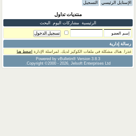
الإستايل الرئيسي
التسجيل
منتديات تداول
الرئيسية
مشاركات اليوم
البحث
رسالة إدارية
عذرا. هناك مشكلة فى ملفات الكوكيز لديك. لمراسلة الإدارة
اضغط هنا
Powered by vBulletin® Version 3.8.3
Copyright ©2000 - 2026, Jelsoft Enterprises Ltd.