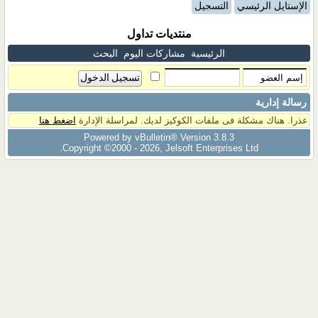
الإستايل الرئيسي
التسجيل
منتديات تداول
الرئيسية
مشاركات اليوم
البحث
رسالة إدارية
عذرا. هناك مشكلة فى ملفات الكوكيز لديك. لمراسلة الإدارة
اضغط هنا
Powered by vBulletin® Version 3.8.3
Copyright ©2000 - 2026, Jelsoft Enterprises Ltd.