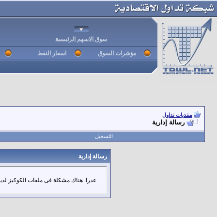
سوق الاسهم الرئيسية
مؤشرات السوق
اسعار النفط
منتديات تداول
رسالة إدارية
التسجيل
رسالة إدارية
عذرا. هناك مشكلة فى ملفات الكوكيز لديك