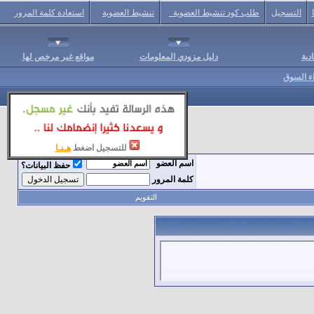
التسجيل
طلب كود تنشيط العضوية
تنشيط العضوية
استعادة كلمة المرور
دية
دليل مزودي المعلومات
مواقع غير مرخص لها
اء السوق
للتسجيل اضغط
هـنـا
اسم العضو
حفظ البيانات؟
كلمة المرور
التقويم