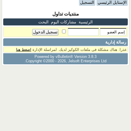
الإستايل الرئيسي
التسجيل
منتديات تداول
الرئيسية
مشاركات اليوم
البحث
رسالة إدارية
عذرا. هناك مشكلة فى ملفات الكوكيز لديك. لمراسلة الإدارة
اضغط هنا
Powered by vBulletin® Version 3.8.3
Copyright ©2000 - 2026, Jelsoft Enterprises Ltd.