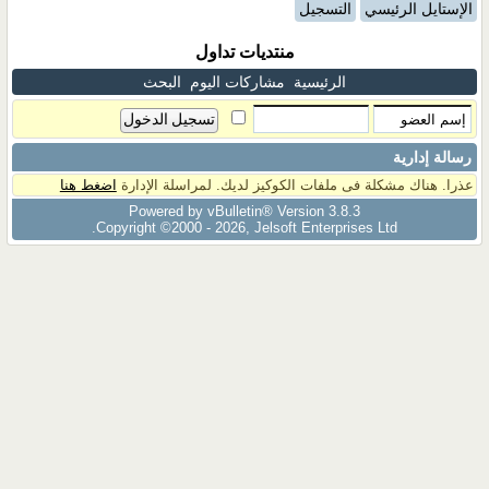
الإستايل الرئيسي
التسجيل
منتديات تداول
الرئيسية
مشاركات اليوم
البحث
رسالة إدارية
عذرا. هناك مشكلة فى ملفات الكوكيز لديك. لمراسلة الإدارة
اضغط هنا
Powered by vBulletin® Version 3.8.3
Copyright ©2000 - 2026, Jelsoft Enterprises Ltd.