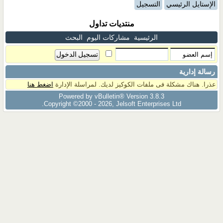
الإستايل الرئيسي
التسجيل
منتديات تداول
الرئيسية
مشاركات اليوم
البحث
رسالة إدارية
عذرا. هناك مشكلة فى ملفات الكوكيز لديك. لمراسلة الإدارة
اضغط هنا
Powered by vBulletin® Version 3.8.3
Copyright ©2000 - 2026, Jelsoft Enterprises Ltd.