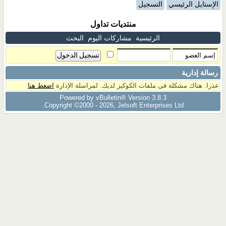
الإستايل الرئيسي
التسجيل
منتديات تداول
الرئيسية
مشاركات اليوم
البحث
رسالة إدارية
عذرا. هناك مشكلة فى ملفات الكوكيز لديك. لمراسلة الإدارة
اضغط هنا
Powered by vBulletin® Version 3.8.3
Copyright ©2000 - 2026, Jelsoft Enterprises Ltd.