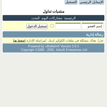
الإستايل الرئيسي
التسجيل
منتديات تداول
الرئيسية
مشاركات اليوم
البحث
رسالة إدارية
عذرا. هناك مشكلة فى ملفات الكوكيز لديك. لمراسلة الإدارة
اضغط هنا
Powered by vBulletin® Version 3.8.3
Copyright ©2000 - 2026, Jelsoft Enterprises Ltd.