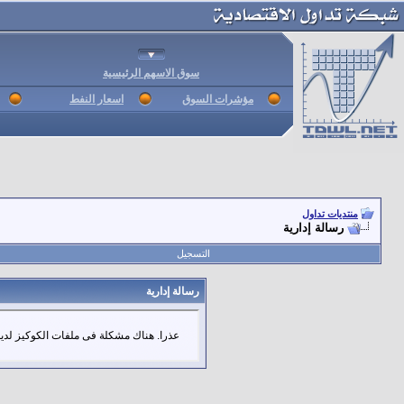
سوق الاسهم الرئيسية
مؤشرات السوق
اسعار النفط
منتديات تداول
رسالة إدارية
التسجيل
رسالة إدارية
عذرا. هناك مشكلة فى ملفات الكوكيز لديك