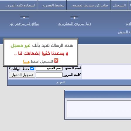
التسجيل
طلب كود تنشيط العضوية
تنشيط العضوية
استعادة كلمة المرور
دية
دليل مزودي المعلومات
مواقع غير مرخص لها
اء السوق
للتسجيل اضغط
هـنـا
اسم العضو
حفظ البيانات؟
كلمة المرور
التقويم