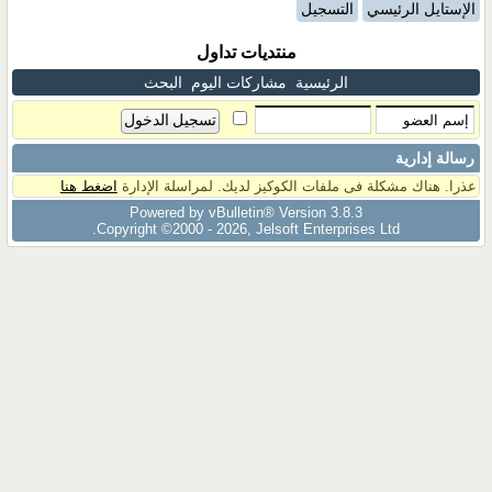
الإستايل الرئيسي
التسجيل
منتديات تداول
الرئيسية
مشاركات اليوم
البحث
رسالة إدارية
عذرا. هناك مشكلة فى ملفات الكوكيز لديك. لمراسلة الإدارة
اضغط هنا
Powered by vBulletin® Version 3.8.3
Copyright ©2000 - 2026, Jelsoft Enterprises Ltd.