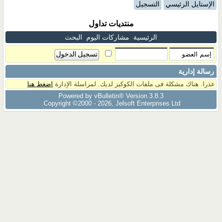
الإستايل الرئيسي
التسجيل
منتديات تداول
الرئيسية
مشاركات اليوم
البحث
رسالة إدارية
عذرا. هناك مشكلة فى ملفات الكوكيز لديك. لمراسلة الإدارة
اضغط هنا
Powered by vBulletin® Version 3.8.3
Copyright ©2000 - 2026, Jelsoft Enterprises Ltd.