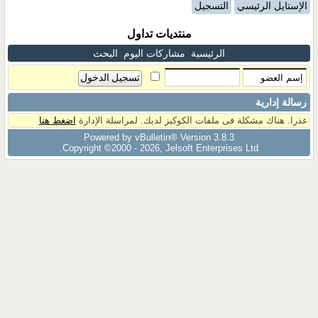
الإستايل الرئيسي
التسجيل
منتديات تداول
الرئيسية
مشاركات اليوم
البحث
رسالة إدارية
عذرا. هناك مشكلة فى ملفات الكوكيز لديك. لمراسلة الإدارة
اضغط هنا
Powered by vBulletin® Version 3.8.3
Copyright ©2000 - 2026, Jelsoft Enterprises Ltd.