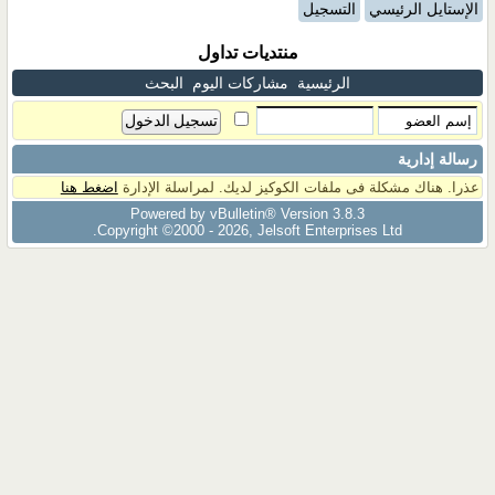
الإستايل الرئيسي
التسجيل
منتديات تداول
الرئيسية
مشاركات اليوم
البحث
رسالة إدارية
عذرا. هناك مشكلة فى ملفات الكوكيز لديك. لمراسلة الإدارة
اضغط هنا
Powered by vBulletin® Version 3.8.3
Copyright ©2000 - 2026, Jelsoft Enterprises Ltd.