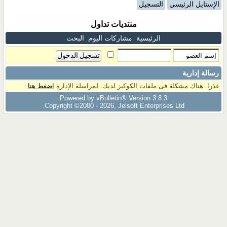
الإستايل الرئيسي
التسجيل
منتديات تداول
الرئيسية
مشاركات اليوم
البحث
رسالة إدارية
عذرا. هناك مشكلة فى ملفات الكوكيز لديك. لمراسلة الإدارة
اضغط هنا
Powered by vBulletin® Version 3.8.3
Copyright ©2000 - 2026, Jelsoft Enterprises Ltd.