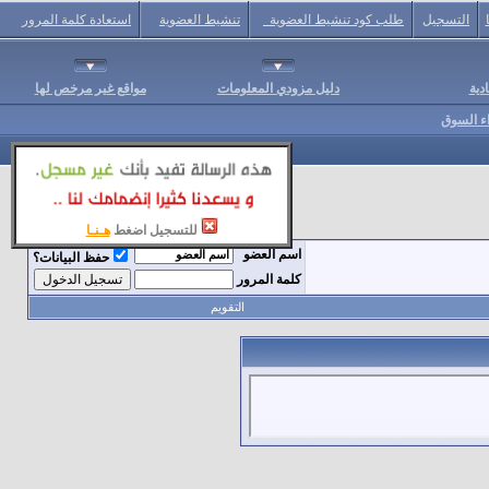
التسجيل
طلب كود تنشيط العضوية
تنشيط العضوية
استعادة كلمة المرور
دية
دليل مزودي المعلومات
مواقع غير مرخص لها
اء السوق
للتسجيل اضغط
هـنـا
اسم العضو
حفظ البيانات؟
كلمة المرور
التقويم