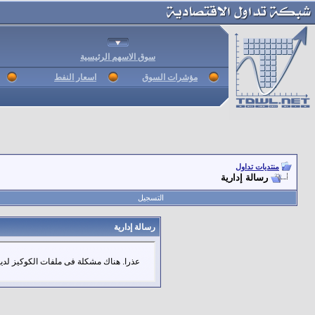
سوق الاسهم الرئيسية
مؤشرات السوق
اسعار النفط
منتديات تداول
رسالة إدارية
التسجيل
رسالة إدارية
عذرا. هناك مشكلة فى ملفات الكوكيز لديك