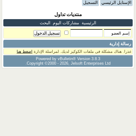
الإستايل الرئيسي
التسجيل
منتديات تداول
الرئيسية
مشاركات اليوم
البحث
رسالة إدارية
عذرا. هناك مشكلة فى ملفات الكوكيز لديك. لمراسلة الإدارة
اضغط هنا
Powered by vBulletin® Version 3.8.3
Copyright ©2000 - 2026, Jelsoft Enterprises Ltd.