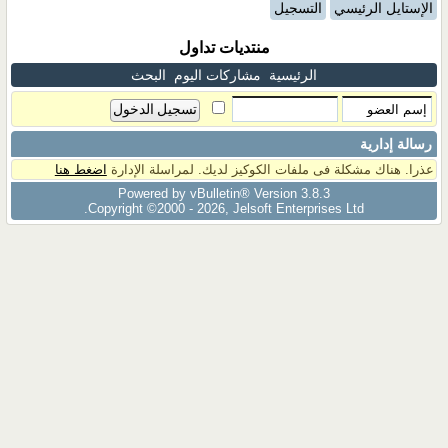
الإستايل الرئيسي
التسجيل
منتديات تداول
الرئيسية
مشاركات اليوم
البحث
رسالة إدارية
عذرا. هناك مشكلة فى ملفات الكوكيز لديك. لمراسلة الإدارة
اضغط هنا
Powered by vBulletin® Version 3.8.3
Copyright ©2000 - 2026, Jelsoft Enterprises Ltd.