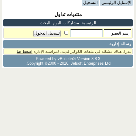
الإستايل الرئيسي
التسجيل
منتديات تداول
الرئيسية
مشاركات اليوم
البحث
رسالة إدارية
عذرا. هناك مشكلة فى ملفات الكوكيز لديك. لمراسلة الإدارة
اضغط هنا
Powered by vBulletin® Version 3.8.3
Copyright ©2000 - 2026, Jelsoft Enterprises Ltd.