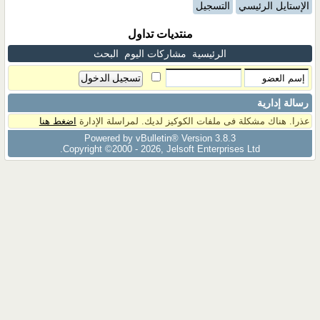
الإستايل الرئيسي
التسجيل
منتديات تداول
الرئيسية
مشاركات اليوم
البحث
رسالة إدارية
عذرا. هناك مشكلة فى ملفات الكوكيز لديك. لمراسلة الإدارة
اضغط هنا
Powered by vBulletin® Version 3.8.3
Copyright ©2000 - 2026, Jelsoft Enterprises Ltd.