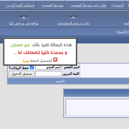
التسجيل
طلب كود تنشيط العضوية
تنشيط العضوية
استعادة كلمة المرور
دية
دليل مزودي المعلومات
مواقع غير مرخص لها
اء السوق
للتسجيل اضغط
هـنـا
اسم العضو
حفظ البيانات؟
كلمة المرور
التقويم