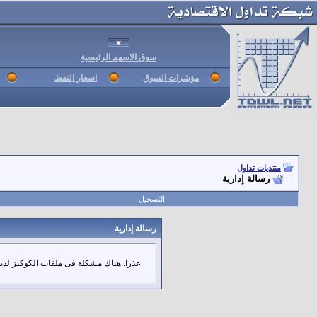
سوق الاسهم الرئيسية
مؤشرات السوق
اسعار النفط
منتديات تداول
رسالة إدارية
التسجيل
رسالة إدارية
عذرا. هناك مشكلة فى ملفات الكوكيز لديك