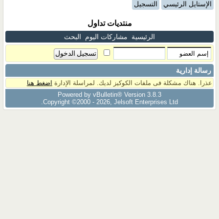
الإستايل الرئيسي
التسجيل
منتديات تداول
الرئيسية
مشاركات اليوم
البحث
رسالة إدارية
عذرا. هناك مشكلة فى ملفات الكوكيز لديك. لمراسلة الإدارة
اضغط هنا
Powered by vBulletin® Version 3.8.3
Copyright ©2000 - 2026, Jelsoft Enterprises Ltd.