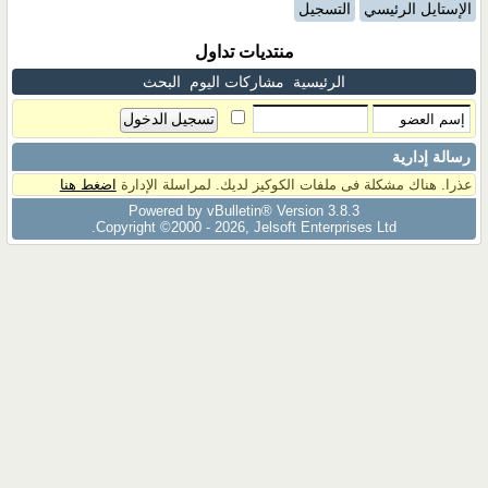
الإستايل الرئيسي
التسجيل
منتديات تداول
الرئيسية
مشاركات اليوم
البحث
رسالة إدارية
عذرا. هناك مشكلة فى ملفات الكوكيز لديك. لمراسلة الإدارة
اضغط هنا
Powered by vBulletin® Version 3.8.3
Copyright ©2000 - 2026, Jelsoft Enterprises Ltd.