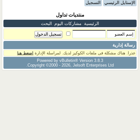
الإستايل الرئيسي
التسجيل
منتديات تداول
الرئيسية
مشاركات اليوم
البحث
رسالة إدارية
عذرا. هناك مشكلة فى ملفات الكوكيز لديك. لمراسلة الإدارة
اضغط هنا
Powered by vBulletin® Version 3.8.3
Copyright ©2000 - 2026, Jelsoft Enterprises Ltd.