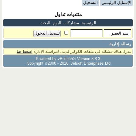
الإستايل الرئيسي
التسجيل
منتديات تداول
الرئيسية
مشاركات اليوم
البحث
رسالة إدارية
عذرا. هناك مشكلة فى ملفات الكوكيز لديك. لمراسلة الإدارة
اضغط هنا
Powered by vBulletin® Version 3.8.3
Copyright ©2000 - 2026, Jelsoft Enterprises Ltd.