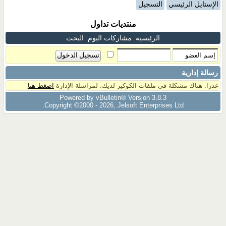
الإستايل الرئيسي
التسجيل
منتديات تداول
الرئيسية
مشاركات اليوم
البحث
رسالة إدارية
عذرا. هناك مشكلة فى ملفات الكوكيز لديك. لمراسلة الإدارة
اضغط هنا
Powered by vBulletin® Version 3.8.3
Copyright ©2000 - 2026, Jelsoft Enterprises Ltd.