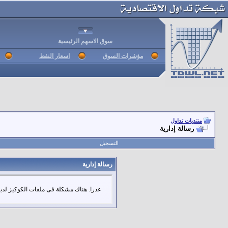
سوق الاسهم الرئيسية
مؤشرات السوق
اسعار النفط
منتديات تداول
رسالة إدارية
التسجيل
رسالة إدارية
عذرا. هناك مشكلة فى ملفات الكوكيز لديك