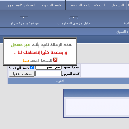
التسجيل
طلب كود تنشيط العضوية
تنشيط العضوية
استعادة كلمة المرور
دية
دليل مزودي المعلومات
مواقع غير مرخص لها
اء السوق
للتسجيل اضغط
هـنـا
اسم العضو
حفظ البيانات؟
كلمة المرور
التقويم