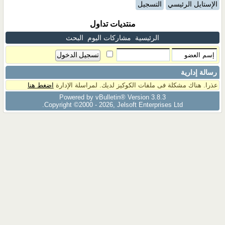
الإستايل الرئيسي
التسجيل
منتديات تداول
الرئيسية
مشاركات اليوم
البحث
رسالة إدارية
عذرا. هناك مشكلة فى ملفات الكوكيز لديك. لمراسلة الإدارة
اضغط هنا
Powered by vBulletin® Version 3.8.3
Copyright ©2000 - 2026, Jelsoft Enterprises Ltd.