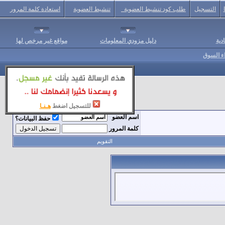
التسجيل
طلب كود تنشيط العضوية
تنشيط العضوية
استعادة كلمة المرور
دية
دليل مزودي المعلومات
مواقع غير مرخص لها
اء السوق
للتسجيل اضغط
هـنـا
اسم العضو
حفظ البيانات؟
كلمة المرور
التقويم