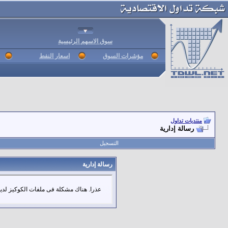
سوق الاسهم الرئيسية
مؤشرات السوق
اسعار النفط
منتديات تداول
رسالة إدارية
التسجيل
رسالة إدارية
عذرا. هناك مشكلة فى ملفات الكوكيز لديك