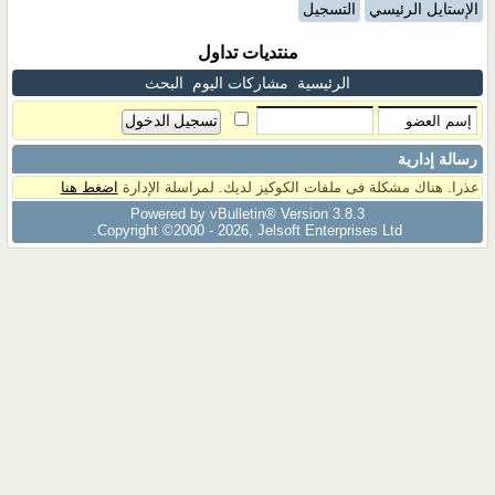
الإستايل الرئيسي
التسجيل
منتديات تداول
الرئيسية
مشاركات اليوم
البحث
رسالة إدارية
عذرا. هناك مشكلة فى ملفات الكوكيز لديك. لمراسلة الإدارة
اضغط هنا
Powered by vBulletin® Version 3.8.3
Copyright ©2000 - 2026, Jelsoft Enterprises Ltd.