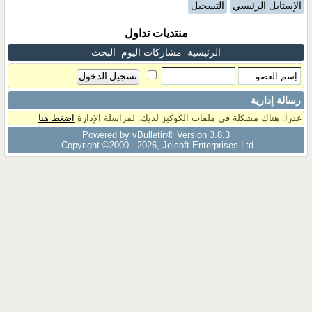
الإستايل الرئيسي
التسجيل
منتديات تداول
الرئيسية
مشاركات اليوم
البحث
رسالة إدارية
عذرا. هناك مشكلة فى ملفات الكوكيز لديك. لمراسلة الإدارة
اضغط هنا
Powered by vBulletin® Version 3.8.3
Copyright ©2000 - 2026, Jelsoft Enterprises Ltd.