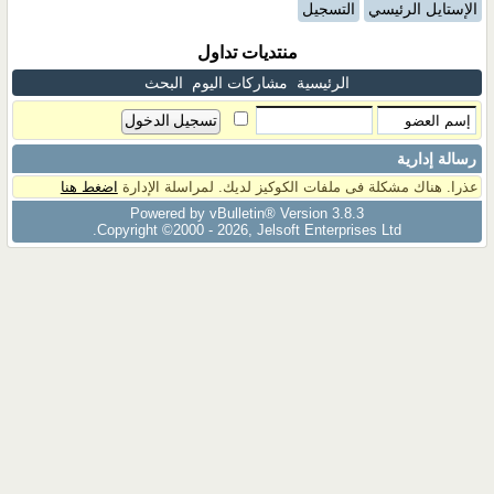
الإستايل الرئيسي
التسجيل
منتديات تداول
الرئيسية
مشاركات اليوم
البحث
رسالة إدارية
عذرا. هناك مشكلة فى ملفات الكوكيز لديك. لمراسلة الإدارة
اضغط هنا
Powered by vBulletin® Version 3.8.3
Copyright ©2000 - 2026, Jelsoft Enterprises Ltd.