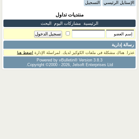
الإستايل الرئيسي
التسجيل
منتديات تداول
الرئيسية
مشاركات اليوم
البحث
رسالة إدارية
عذرا. هناك مشكلة فى ملفات الكوكيز لديك. لمراسلة الإدارة
اضغط هنا
Powered by vBulletin® Version 3.8.3
Copyright ©2000 - 2026, Jelsoft Enterprises Ltd.