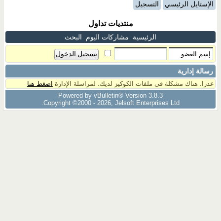
الإستايل الرئيسي
التسجيل
منتديات تداول
الرئيسية
مشاركات اليوم
البحث
رسالة إدارية
عذرا. هناك مشكلة فى ملفات الكوكيز لديك. لمراسلة الإدارة
اضغط هنا
Powered by vBulletin® Version 3.8.3
Copyright ©2000 - 2026, Jelsoft Enterprises Ltd.