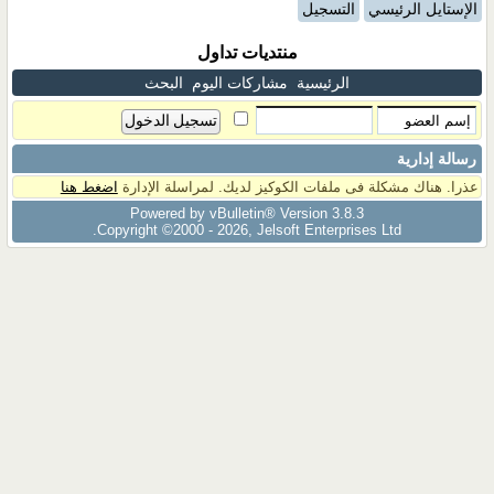
الإستايل الرئيسي
التسجيل
منتديات تداول
الرئيسية
مشاركات اليوم
البحث
رسالة إدارية
عذرا. هناك مشكلة فى ملفات الكوكيز لديك. لمراسلة الإدارة
اضغط هنا
Powered by vBulletin® Version 3.8.3
Copyright ©2000 - 2026, Jelsoft Enterprises Ltd.