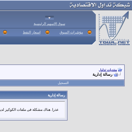
سوق الاسهم الرئيسية
مؤشرات السوق
اسعار النفط
منتديات تداول
رسالة إدارية
التسجيل
رسالة إدارية
عذرا. هناك مشكلة فى ملفات الكوكيز لديك