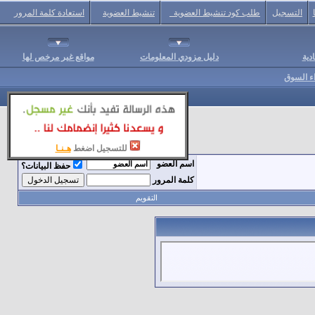
التسجيل
طلب كود تنشيط العضوية
تنشيط العضوية
استعادة كلمة المرور
دية
دليل مزودي المعلومات
مواقع غير مرخص لها
اء السوق
للتسجيل اضغط
هـنـا
اسم العضو
حفظ البيانات؟
كلمة المرور
التقويم