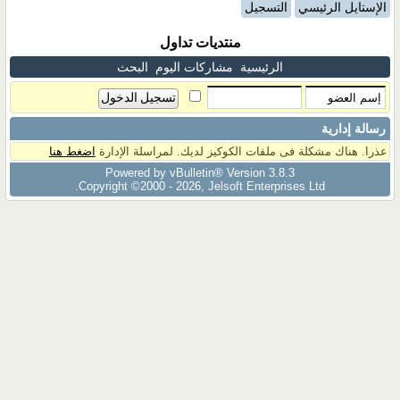
الإستايل الرئيسي
التسجيل
منتديات تداول
الرئيسية
مشاركات اليوم
البحث
رسالة إدارية
عذرا. هناك مشكلة فى ملفات الكوكيز لديك. لمراسلة الإدارة
اضغط هنا
Powered by vBulletin® Version 3.8.3
Copyright ©2000 - 2026, Jelsoft Enterprises Ltd.